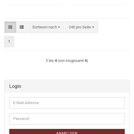
Sortieren nach
pro Seite
Sortieren nach
240 pro Seite
1
1
bis
4
(von insgesamt
4
)
Login
E-
Mail-
Adresse
Passwort
ANMELDEN