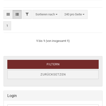
FILTER
Sortieren nach
pro Seite
Sortieren nach
240 pro Seite
1
1
bis
1
(von insgesamt
1
)
FILTERN
ZURÜCKSETZEN
Login