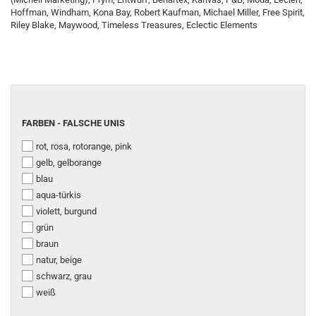
Hoffman, Windham, Kona Bay, Robert Kaufman, Michael Miller, Free Spirit,
Riley Blake, Maywood, Timeless Treasures, Eclectic Elements
FARBEN
FARBEN - FALSCHE UNIS
-
rot, rosa, rotorange, pink
FALSCHE
UNIS
gelb, gelborange
blau
aqua-türkis
violett, burgund
grün
braun
natur, beige
schwarz, grau
weiß