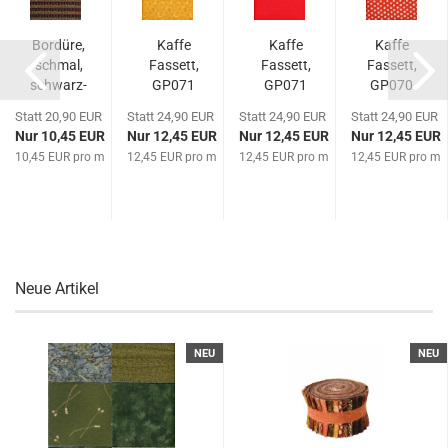
Bordüre,
Kaffe
Kaffe
Kaffe
schmal,
Fassett,
Fassett,
Fassett,
schwarz-
GP071
GP071
GP070
grün
Gold,
Red,
Tomato,
Statt 20,90 EUR
Statt 24,90 EUR
Statt 24,90 EUR
Statt 24,90 EUR
Aboriginal
Aboriginal
Spot
Nur 10,45 EUR
Nur 12,45 EUR
Nur 12,45 EUR
Nur 12,45 EUR
Dot
Dot
kung
10,45 EUR pro m
12,45 EUR pro m
12,45 EUR pro m
12,45 EUR pro m
Neue Artikel
NEU
NEU