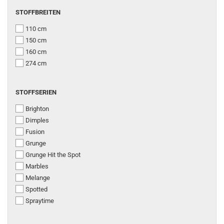
STOFFBREITEN
STOFFBREITEN
110 cm
150 cm
160 cm
274 cm
STOFFSERIEN
STOFFSERIEN
Brighton
Dimples
Fusion
Grunge
Grunge Hit the Spot
Marbles
Melange
Spotted
Spraytime