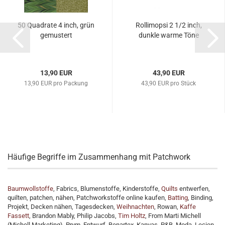
50 Quadrate 4 inch, grün
Rollimopsi 2 1/2 inch,
gemustert
dunkle warme Töne
13,90 EUR
43,90 EUR
13,90 EUR pro Packung
43,90 EUR pro Stück
Häufige Begriffe im Zusammenhang mit Patchwork
Baumwollstoffe
, Fabrics, Blumenstoffe, Kinderstoffe,
Quilts
entwerfen,
quilten, patchen, nähen, Patchworkstoffe online kaufen,
Batting
, Binding,
Projekt, Decken nähen, Tagesdecken,
Weihnachten
, Rowan,
Kaffe
Fassett
, Brandon Mably, Philip Jacobs,
Tim Holtz
, From Marti Michell
(Michell Marketing), Prym, Entwurf, Benartex, Kanvas, P&B, Moda, Lecien,