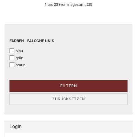
1
bis
23
(von insgesamt
23
)
FARBEN
FARBEN - FALSCHE UNIS
-
blau
FALSCHE
UNIS
grün
braun
FILTERN
ZURÜCKSETZEN
Login