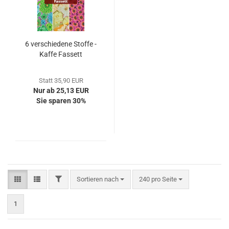
6 verschiedene Stoffe -
Kaffe Fassett
Statt 35,90 EUR
Nur ab 25,13 EUR
Sie sparen 30%
FILTER
Sortieren nach
pro Seite
Sortieren nach
240 pro Seite
1