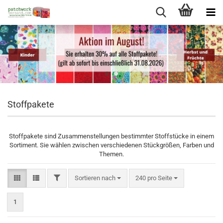
Stoffpakete
Stoffpakete sind Zusammenstellungen bestimmter Stoffstücke in einem
Sortiment. Sie wählen zwischen verschiedenen Stückgrößen, Farben und
Themen.
FILTER
Sortieren nach
pro Seite
Sortieren nach
240 pro Seite
1