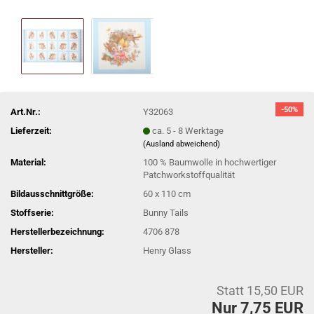
-50%
Art.Nr.:
Y32063
Lieferzeit:
ca. 5 - 8 Werktage
(Ausland abweichend)
Material:
100 % Baumwolle in hochwertiger
Patchworkstoffqualität
Bildausschnittgröße:
60 x 110 cm
Stoffserie:
Bunny Tails
Herstellerbezeichnung:
4706 878
Hersteller:
Henry Glass
Statt 15,50 EUR
Nur 7,75 EUR