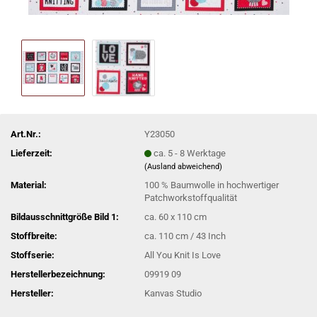
Art.Nr.:
Y23050
Lieferzeit:
ca. 5 - 8 Werktage
(Ausland abweichend)
Material:
100 % Baumwolle in hochwertiger
Patchworkstoffqualität
Bildausschnittgröße Bild 1:
ca. 60 x 110 cm
Stoffbreite:
ca. 110 cm / 43 Inch
Stoffserie:
All You Knit Is Love
Herstellerbezeichnung:
09919 09
Hersteller:
Kanvas Studio