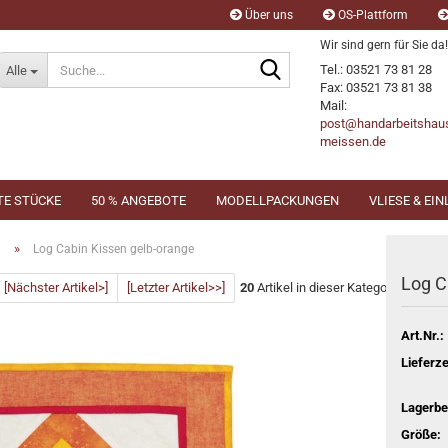
Über uns
OS-Plattform
Wir sind gern für Sie da!
Suche...
Tel.: 03521 73 81 28
Alle
Fax: 03521 73 81 38
Mail:
post@handarbeitshau
meissen.de
TE STÜCKE
50 % ANGEBOTE
MODELLPACKUNGEN
VLIESE & EI
»
n
Log Cabin Kissen gelb-orange
Log C
[Nächster Artikel>]
[Letzter Artikel>>]
20
Artikel in dieser Kategorie
Art.Nr.:
Lieferze
Lagerbe
Größe: