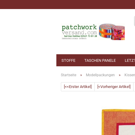
STOFFE
TASCHEN PANELE
LETZ
»
»
Startseite
Modellpackungen
Kisse
[<<Erster Artikel]
[<Vorheriger Artikel]