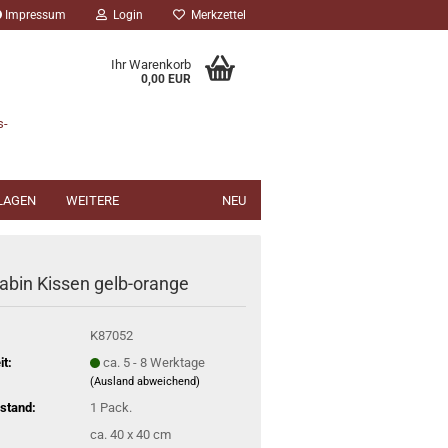
Impressum
Login
Merkzettel
Ihr Warenkorb
0,00 EUR
s-
NLAGEN
WEITERE
NEU
abin Kissen gelb-orange
K87052
it:
ca. 5 - 8 Werktage
(Ausland abweichend)
stand:
1
Pack.
ca. 40 x 40 cm