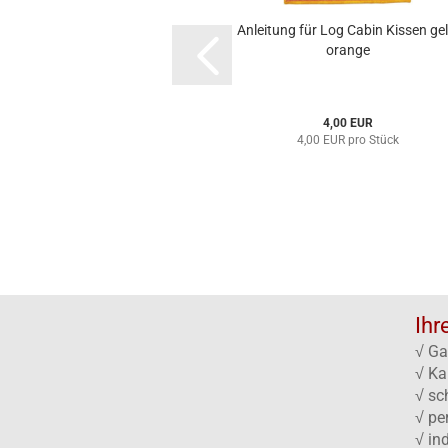
Anleitung für Log Cabin Kissen gel
orange
4,00 EUR
4,00 EUR pro Stück
Ihr
√ Ga
√ Ka
√ sc
√ pe
√ in