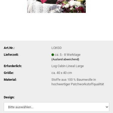
Art.Nr.:
LCKGD
Lieferzeit:
ca. 5 - 8 Werktage
(Ausland abweichend)
Erforderlich:
Log Cabin Lineal Large
Größe:
ca. 40 x 40 cm
Material:
Stoffe aus 100 % Baumwolle in
hochwertiger Patchworkstoffqualität
Design: