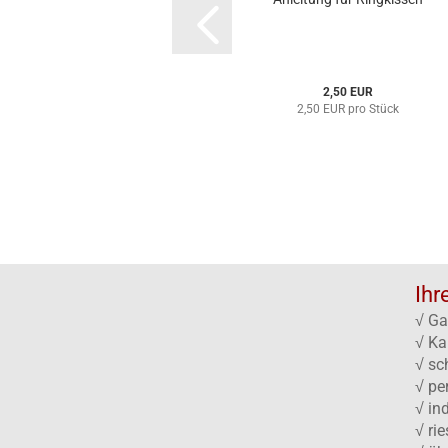
2,50 EUR
2,50 EUR pro Stück
Ihr
√ Ga
√ Ka
√ sc
√ pe
√ in
√ ri