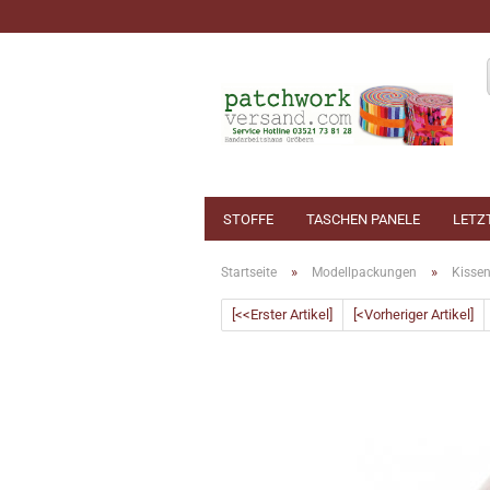
STOFFE
TASCHEN PANELE
LETZ
»
»
Startseite
Modellpackungen
Kisse
[<<Erster Artikel]
[<Vorheriger Artikel]