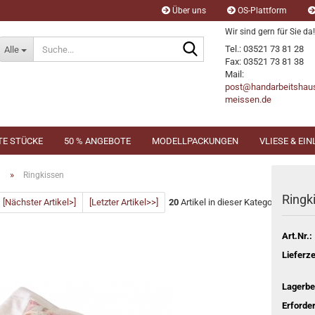
Über uns
OS-Plattform
Wir sind gern für Sie da!
Suche...
Tel.: 03521 73 81 28
Alle
Fax: 03521 73 81 38
Mail:
post@handarbeitshau
meissen.de
TE STÜCKE
50 % ANGEBOTE
MODELLPACKUNGEN
VLIESE & EI
»
n
Ringkissen
Ringk
[Nächster Artikel>]
[Letzter Artikel>>]
20
Artikel in dieser Kategorie
Art.Nr.:
Lieferze
Lagerbe
Erforder