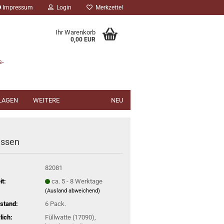
Impressum
Login
Merkzettel
Ihr Warenkorb
0,00 EUR
s-
NLAGEN
WEITERE
NEU
issen
82081
it:
ca. 5 - 8 Werktage
(Ausland abweichend)
stand:
6
Pack.
lich:
Füllwatte (17090),