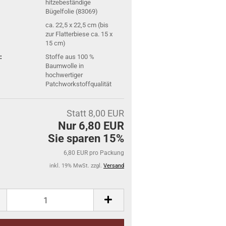
hitzebeständige
Bügelfolie (83069)
ca. 22,5 x 22,5 cm (bis
zur Flatterbiese ca. 15 x
15 cm)
:
Stoffe aus 100 %
Baumwolle in
hochwertiger
Patchworkstoffqualität
Statt 8,00 EUR
Nur 6,80 EUR
Sie sparen 15%
6,80 EUR pro Packung
inkl. 19% MwSt. zzgl.
Versand