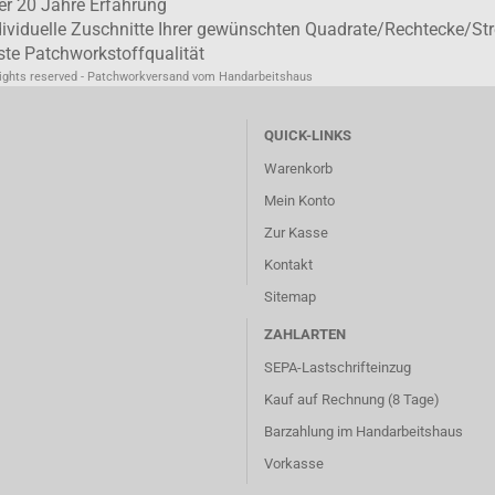
er 20 Jahre Erfahrung
dividuelle Zuschnitte Ihrer gewünschten Quadrate/Rechtecke/Str
ste Patchworkstoffqualität
rights reserved - Patchworkversand vom Handarbeitshaus
QUICK-LINKS
Warenkorb
Mein Konto
Zur Kasse
Kontakt
Sitemap
ZAHLARTEN
SEPA-Lastschrifteinzug
Kauf auf Rechnung (8 Tage)
Barzahlung im
Handarbeitshaus
Vorkasse