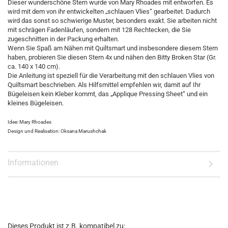
Dieser wunderschöne Stern wurde von Mary Rhoades mit entworfen. Es
wird mit dem von ihr entwickelten „schlauen Vlies“ gearbeitet. Dadurch
wird das sonst so schwierige Muster, besonders exakt. Sie arbeiten nicht
mit schrägen Fadenläufen, sondern mit 128 Rechtecken, die Sie
zugeschnitten in der Packung erhalten.
Wenn Sie Spaß am Nähen mit Quiltsmart und insbesondere diesem Stern
haben, probieren Sie diesen Stern 4x und nähen den Bitty Broken Star (Gr.
ca. 140 x 140 cm).
Die Anleitung ist speziell für die Verarbeitung mit den schlauen Vlies von
Quiltsmart beschrieben. Als Hilfsmittel empfehlen wir, damit auf Ihr
Bügeleisen kein Kleber kommt, das „Applique Pressing Sheet“ und ein
kleines Bügeleisen.
Idee: Mary Rhoades
Design und Realisation: Oksana Marushchak
Informationen
Dieses Produkt ist z.B. kompatibel zu: