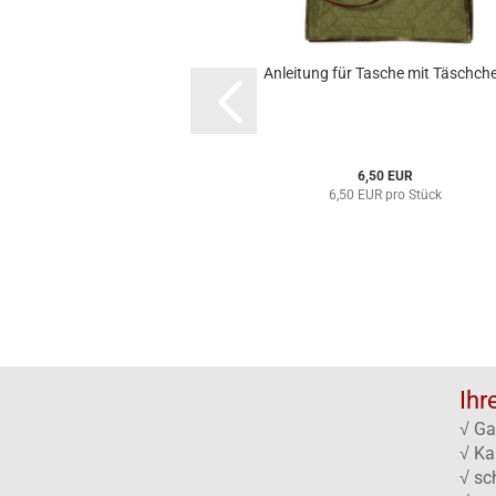
Anleitung für Tasche mit Täschch
6,50 EUR
6,50 EUR pro Stück
Ihr
√ Ga
√ Ka
√ sc