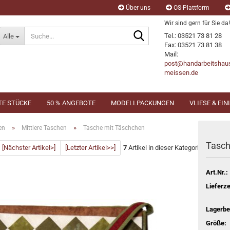
Über uns
OS-Plattform
Wir sind gern für Sie da!
Suche...
Tel.: 03521 73 81 28
Alle
Fax: 03521 73 81 38
Mail:
post@handarbeitshau
meissen.de
TE STÜCKE
50 % ANGEBOTE
MODELLPACKUNGEN
VLIESE & EI
»
»
en
Mittlere Taschen
Tasche mit Täschchen
Tasch
[Nächster Artikel>]
[Letzter Artikel>>]
7
Artikel in dieser Kategorie
Art.Nr.:
Lieferze
Lagerbe
Größe: