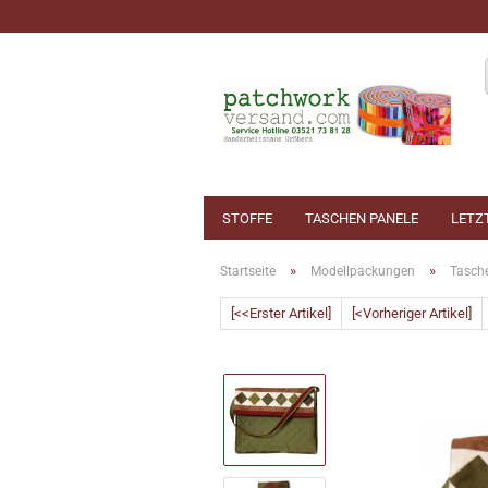
STOFFE
TASCHEN PANELE
LETZ
»
»
Startseite
Modellpackungen
Tasch
[<<Erster Artikel]
[<Vorheriger Artikel]