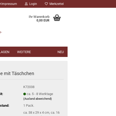
Impressum
Login
Merkzettel
Ihr Warenkorb
0,00 EUR
s-
NLAGEN
WEITERE
NEU
e mit Täschchen
K72038
it:
ca. 5 - 8 Werktage
(Ausland abweichend)
stand:
1
Pack.
ca. 38 x 29 x 4 cm, ca. 16