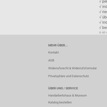
√ pe
√ in
√ ri
√ üb
√ in
√ be
© All 
MEHR ÜBER...
Kontakt
AGB
Widerrufsrecht & Widerrufsformular
Privatsphäre und Datenschutz
ÜBER UNS / SERVICE
Handarbeitshaus & Museum
Katalog bestellen