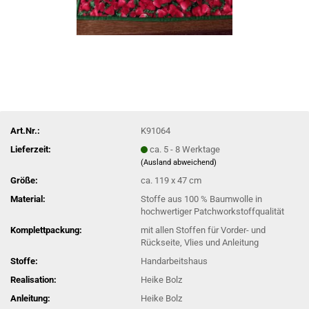
Art.Nr.:
K91064
Lieferzeit:
ca. 5 - 8 Werktage
(Ausland abweichend)
Größe:
ca. 119 x 47 cm
Material:
Stoffe aus 100 % Baumwolle in
hochwertiger Patchworkstoffqualität
Komplettpackung:
mit allen Stoffen für Vorder- und
Rückseite, Vlies und Anleitung
Stoffe:
Handarbeitshaus
Realisation:
Heike Bolz
Anleitung:
Heike Bolz