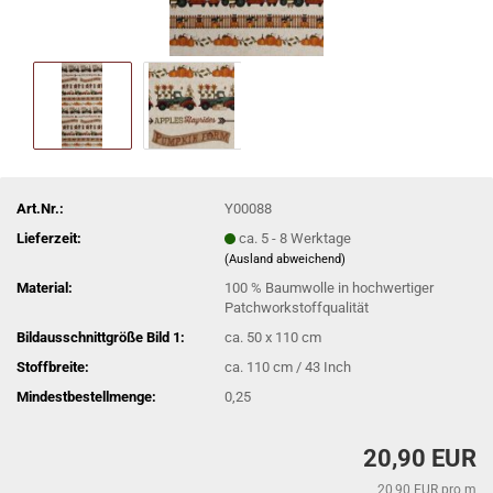
Art.Nr.:
Y00088
Lieferzeit:
ca. 5 - 8 Werktage
(Ausland abweichend)
Material:
100 % Baumwolle in hochwertiger
Patchworkstoffqualität
Bildausschnittgröße Bild 1:
ca. 50 x 110 cm
Stoffbreite:
ca. 110 cm / 43 Inch
Mindestbestellmenge:
0,25
20,90 EUR
20,90 EUR pro m