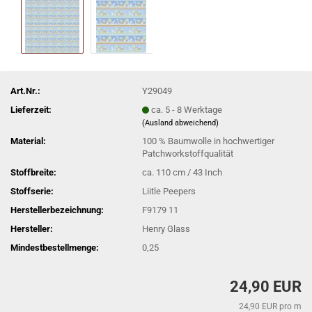
Art.Nr.:
Y29049
Lieferzeit:
ca. 5 - 8 Werktage
(Ausland abweichend)
Material:
100 % Baumwolle in hochwertiger
Patchworkstoffqualität
Stoffbreite:
ca. 110 cm / 43 Inch
Stoffserie:
Liitle Peepers
Herstellerbezeichnung:
F9179 11
Hersteller:
Henry Glass
Mindestbestellmenge:
0,25
24,90 EUR
24,90 EUR pro m