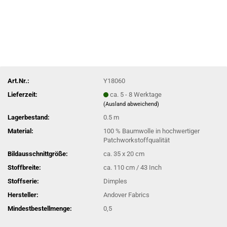
Art.Nr.:
Y18060
Lieferzeit:
ca. 5 - 8 Werktage
(Ausland abweichend)
Lagerbestand:
0.5
m
Material:
100 % Baumwolle in hochwertiger
Patchworkstoffqualität
Bildausschnittgröße:
ca. 35 x 20 cm
Stoffbreite:
ca. 110 cm / 43 Inch
Stoffserie:
Dimples
Hersteller:
Andover Fabrics
Mindestbestellmenge:
0,5