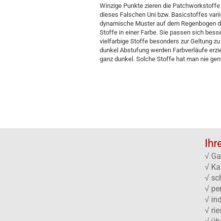
Winzige Punkte zieren die Patchworkstoffe 
dieses Falschen Uni bzw. Basicstoffes varii
dynamische Muster auf dem Regenbogen der 
Stoffe in einer Farbe. Sie passen sich bess
vielfarbige Stoffe besonders zur Geltung zu 
dunkel Abstufung werden Farbverläufe erzielt
ganz dunkel. Solche Stoffe hat man nie gen
Ihr
√ Ga
√ Ka
√ sc
√ pe
√ in
√ ri