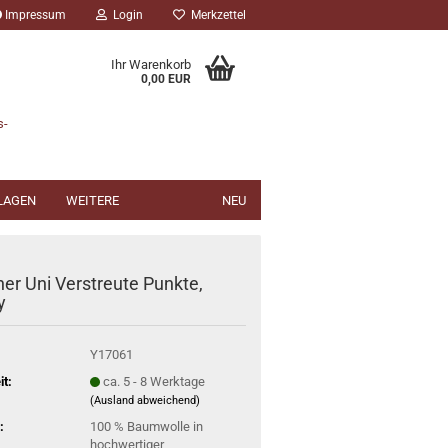
Impressum
Login
Merkzettel
Ihr Warenkorb
0,00 EUR
s-
NLAGEN
WEITERE
NEU
her Uni Verstreute Punkte,
y
Y17061
it:
ca. 5 - 8 Werktage
(Ausland abweichend)
:
100 % Baumwolle in
hochwertiger