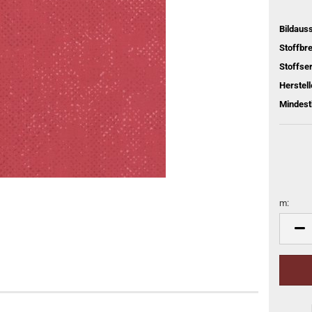
Bildaus
Stoffbre
Stoffser
Herstell
Mindest
m:
m