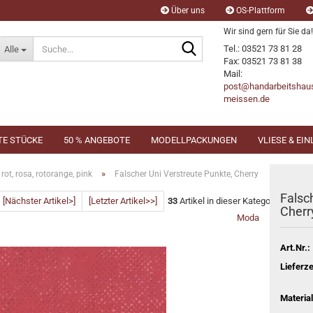
Über uns
OS-Plattform
Wir sind gern für Sie da!
Suche...
Tel.: 03521 73 81 28
Alle
Fax: 03521 73 81 38
Mail:
post@handarbeitshau
meissen.de
TE STÜCKE
50 % ANGEBOTE
MODELLPACKUNGEN
VLIESE & EI
»
rot, rosa, rotorange, pink
Falscher Uni Verstreute Punkte, Cherry
Falsc
[Nächster Artikel>]
[Letzter Artikel>>]
33
Artikel in dieser Kategorie
Cherr
Moda
Art.Nr.:
Lieferze
Material