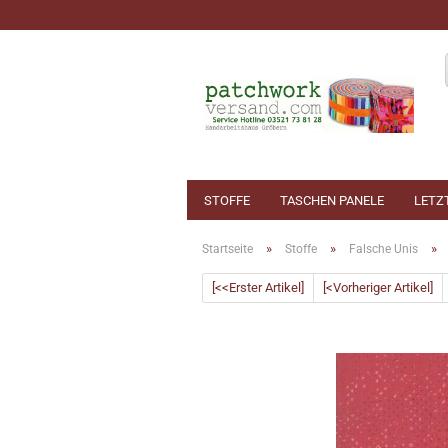
STOFFE
TASCHEN PANELE
LETZ
»
»
»
Startseite
Stoffe
Falsche Unis
[<<Erster Artikel]
[<Vorheriger Artikel]