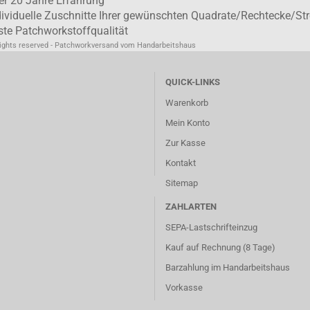
er 20 Jahre Erfahrung
dividuelle Zuschnitte Ihrer gewünschten Quadrate/Rechtecke/Str
ste Patchworkstoffqualität
rights reserved - Patchworkversand vom Handarbeitshaus
QUICK-LINKS
Warenkorb
Mein Konto
Zur Kasse
Kontakt
Sitemap
ZAHLARTEN
SEPA-Lastschrifteinzug
Kauf auf Rechnung (8 Tage)
Barzahlung im
Handarbeitshaus
Vorkasse