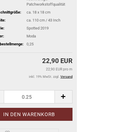
Patchworkstoffqualität
schnittgröße:
ca. 18 x 18 cm
ite:
ca. 110 cm / 43 Inch
ie:
Spotted 2019
er:
Moda
bestellmenge:
0,25
22,90 EUR
22,90 EUR pro m
inkl. 19% MwSt. zzgl.
Versand