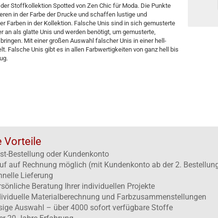
der Stoffkollektion Spotted von Zen Chic für Moda. Die Punkte
eren in der Farbe der Drucke und schaffen lustige und
Farben in der Kollektion. Falsche Unis sind in sich gemusterte
er an als glatte Unis und werden benötigt, um gemusterte,
bringen. Mit einer großen Auswahl falscher Unis in einer hell-
. Falsche Unis gibt es in allen Farbwertigkeiten von ganz hell bis
ug.
e Vorteile
st-Bestellung oder Kundenkonto
uf auf Rechnung möglich (mit Kundenkonto ab der 2. Bestellun
hnelle Lieferung
rsönliche Beratung Ihrer individuellen Projekte
dividuelle Materialberechnung und Farbzusammenstellungen
esige Auswahl – über 4000 sofort verfügbare Stoffe