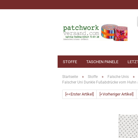
STOFFE
TASCHEN PANELE
LETZ
»
»
»
Startseite
Stoffe
Falsche Unis
Falscher Uni Dunkle Fußabdrücke vom Huhn 
[<<Erster Artikel]
[<Vorheriger Artikel]