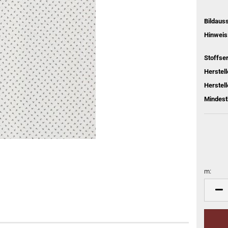
Bildaus
Hinweis
Stoffser
Herstel
Herstell
Mindest
m:
m