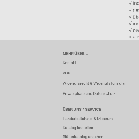
√ in
√ ri
√ üb
√ in
√ be
© All 
MEHR ÜBER...
Kontakt
AGB
Widerrufsrecht & Widerrufsformular
Privatsphäre und Datenschutz
ÜBER UNS / SERVICE
Handarbeitshaus & Museum
Katalog bestellen
Blätterkatalog ansehen