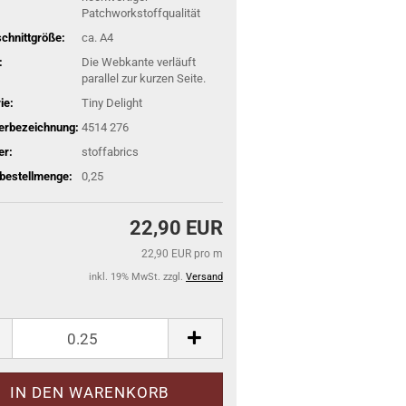
Patchworkstoffqualität
schnittgröße:
ca. A4
:
Die Webkante verläuft
parallel zur kurzen Seite.
ie:
Tiny Delight
lerbezeichnung:
4514 276
er:
stoffabrics
bestellmenge:
0,25
22,90 EUR
22,90 EUR pro m
inkl. 19% MwSt. zzgl.
Versand