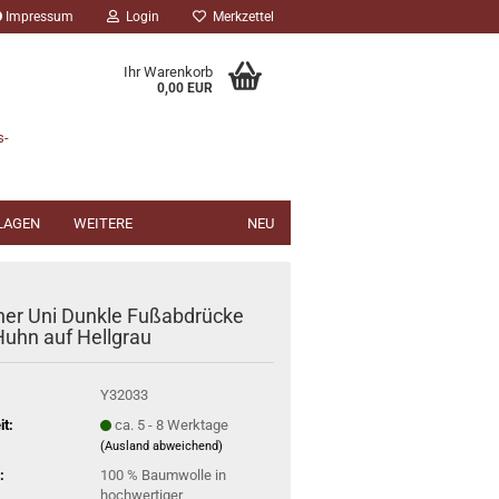
Impressum
Login
Merkzettel
Ihr Warenkorb
0,00 EUR
s-
NLAGEN
WEITERE
NEU
her Uni Dunkle Fußabdrücke
uhn auf Hellgrau
Y32033
it:
ca. 5 - 8 Werktage
(Ausland abweichend)
:
100 % Baumwolle in
hochwertiger