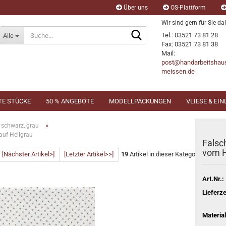
Über uns
OS-Plattform
Wir sind gern für Sie da!
Suche...
Tel.: 03521 73 81 28
Alle
Fax: 03521 73 81 38
Mail:
post@handarbeitshau
meissen.de
TE STÜCKE
50 % ANGEBOTE
MODELLPACKUNGEN
VLIESE & EI
»
schwarz, grau
auf Hellgrau
Falsc
vom H
[Nächster Artikel>]
[Letzter Artikel>>]
19
Artikel in dieser Kategorie
Art.Nr.:
Lieferze
Material