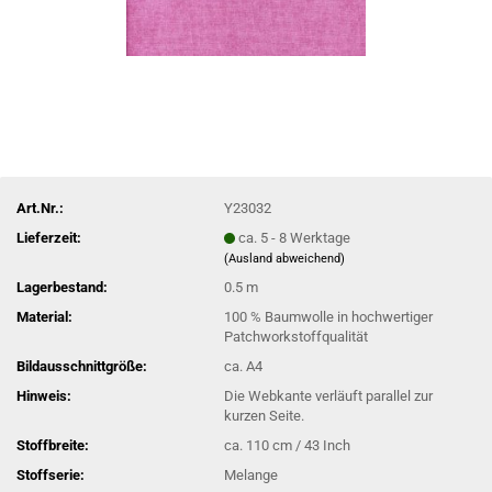
Art.Nr.:
Y23032
Lieferzeit:
ca. 5 - 8 Werktage
(Ausland abweichend)
Lagerbestand:
0.5
m
Material:
100 % Baumwolle in hochwertiger
Patchworkstoffqualität
Bildausschnittgröße:
ca. A4
Hinweis:
Die Webkante verläuft parallel zur
kurzen Seite.
Stoffbreite:
ca. 110 cm / 43 Inch
Stoffserie:
Melange