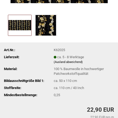
Art.Nr.:
K62025
Lieferzeit:
ca. 5 - 8 Werktage
(Ausland abweichend)
Material:
100 % Baumwolle in hochwertiger
Patchworkstoffqualität
Bildausschnittgröße Bild 1:
ca. 50 x 110 cm
Stoffbreite:
ca. 110 cm / 43 Inch
Mindestbestellmenge:
0,25
22,90 EUR
22,90 EUR pro m