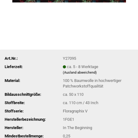
Art.Nr.:
Y27095
Lieferzeit:
ca. 5 - 8 Werktage
(Ausland abweichend)
Material:
100 % Baumwolle in hochwertiger
Patchworkstoffqualität
Bildausschnittgröße:
ca. 50 x 110
Stoffbreite:
ca. 110 cm / 43 Inch
Stoffserie:
Floragraphix V
Herstellerbezeichnung:
1FGE1
Hersteller:
In The Beginning
Mindestbestellmenge:
0,25