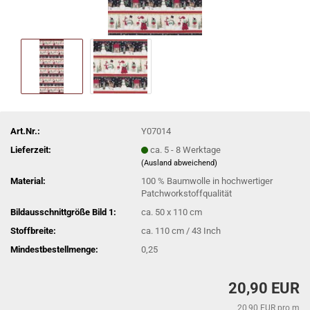
Art.Nr.:
Y07014
Lieferzeit:
ca. 5 - 8 Werktage
(Ausland abweichend)
Material:
100 % Baumwolle in hochwertiger
Patchworkstoffqualität
Bildausschnittgröße Bild 1:
ca. 50 x 110 cm
Stoffbreite:
ca. 110 cm / 43 Inch
Mindestbestellmenge:
0,25
20,90 EUR
20,90 EUR pro m