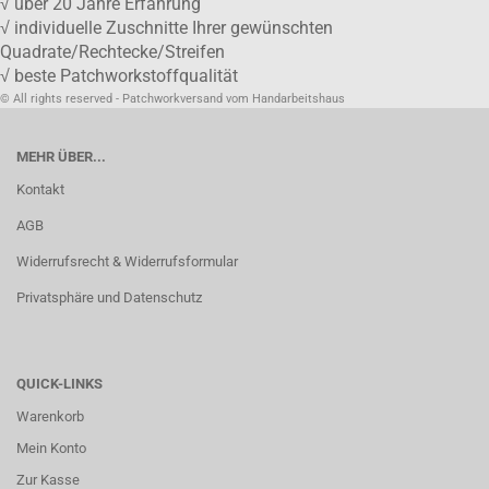
√ über 20 Jahre Erfahrung
√ individuelle Zuschnitte Ihrer gewünschten
Quadrate/Rechtecke/Streifen
√ beste Patchworkstoffqualität
© All rights reserved - Patchworkversand vom Handarbeitshaus
MEHR ÜBER...
Kontakt
AGB
Widerrufsrecht & Widerrufsformular
Privatsphäre und Datenschutz
QUICK-LINKS
Warenkorb
Mein Konto
Zur Kasse