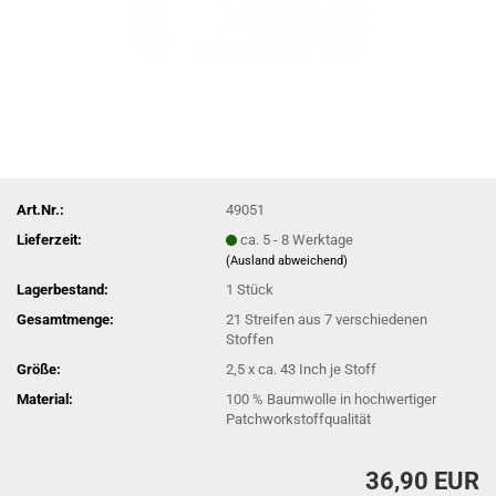
Art.Nr.:
49051
Lieferzeit:
ca. 5 - 8 Werktage
(Ausland abweichend)
Lagerbestand:
1
Stück
Gesamtmenge:
21 Streifen aus 7 verschiedenen
Stoffen
Größe:
2,5 x ca. 43 Inch je Stoff
Material:
100 % Baumwolle in hochwertiger
Patchworkstoffqualität
36,90 EUR