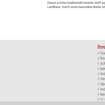
Dieser schöne traditionelle karierte Stoff e
Landhaus. Durch seine besondere Breite ist
Ihr
√ Ga
√ Ka
√ sc
√ pe
√ in
√ ri
√ üb
√ in
√ be
© All 