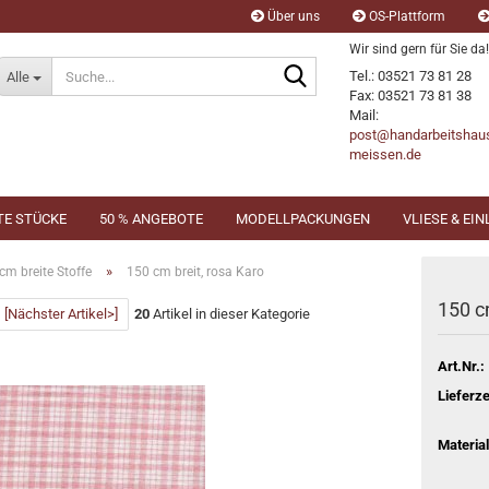
Über uns
OS-Plattform
Wir sind gern für Sie da!
Suche...
Tel.: 03521 73 81 28
Alle
Fax: 03521 73 81 38
Mail:
post@handarbeitshau
meissen.de
TE STÜCKE
50 % ANGEBOTE
MODELLPACKUNGEN
VLIESE & EI
»
cm breite Stoffe
150 cm breit, rosa Karo
150 c
[Nächster Artikel>]
20
Artikel in dieser Kategorie
Art.Nr.:
Lieferze
Material