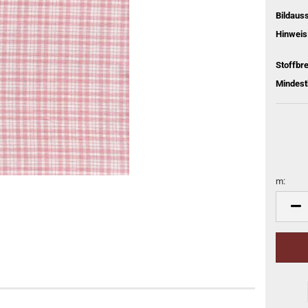
Bildaus
Hinweis
Stoffbre
Mindest
m:
m