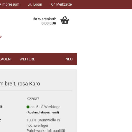
Impressum
Login
Merkzettel
Ihr Warenkorb
0,00 EUR
s-
NLAGEN
WEITERE
NEU
m breit, rosa Karo
K22037
it:
ca. 5 - 8 Werktage
(Ausland abweichend)
:
100 % Baumwolle in
hochwertiger
Patchworkstoffqualität