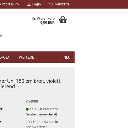
Impressum
Login
Merkzettel
Ihr Warenkorb
0,00 EUR
s-
NLAGEN
WEITERE
NEU
er Uni 150 cm breit, violett,
ierend
K54088
it:
ca. 5 - 8 Werktage
(Ausland abweichend)
:
100 % Baumwolle in
hochwertiger