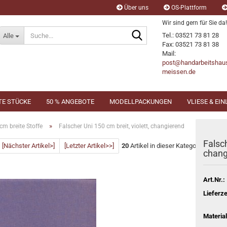
Über uns
OS-Plattform
Wir sind gern für Sie da!
Suche...
Tel.: 03521 73 81 28
Alle
Fax: 03521 73 81 38
Mail:
post@handarbeitshau
meissen.de
TE STÜCKE
50 % ANGEBOTE
MODELLPACKUNGEN
VLIESE & EI
»
cm breite Stoffe
Falscher Uni 150 cm breit, violett, changierend
Falsch
[Nächster Artikel>]
[Letzter Artikel>>]
20
Artikel in dieser Kategorie
chang
Art.Nr.:
Lieferze
Material