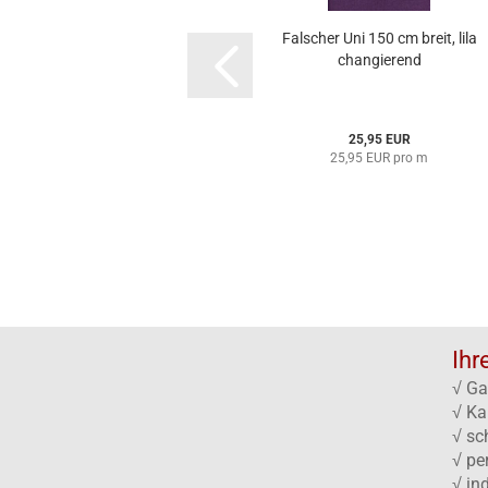
Falscher Uni 150 cm breit, lila
changierend
25,95 EUR
25,95 EUR pro m
Ihr
√ Ga
√ Ka
√ sc
√ pe
√ in