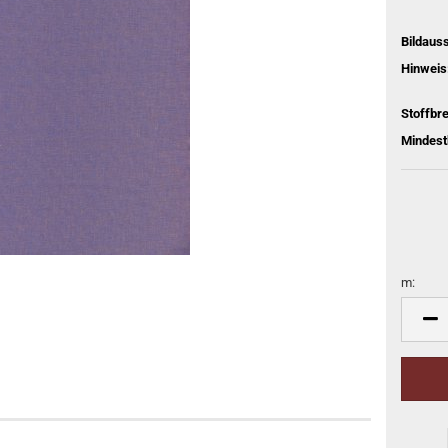
Bildaus
Hinweis
Stoffbre
Mindest
m:
m