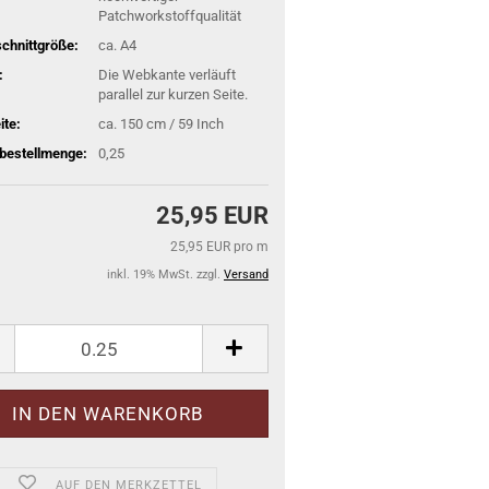
Patchworkstoffqualität
schnittgröße:
ca. A4
:
Die Webkante verläuft
parallel zur kurzen Seite.
ite:
ca. 150 cm / 59 Inch
bestellmenge:
0,25
25,95 EUR
25,95 EUR pro m
inkl. 19% MwSt. zzgl.
Versand
AUF DEN MERKZETTEL