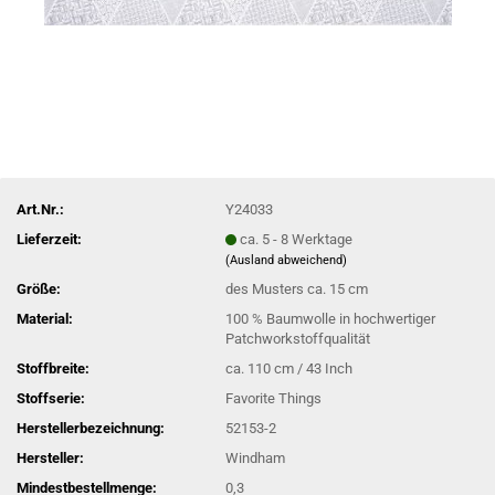
Art.Nr.:
Y24033
Lieferzeit:
ca. 5 - 8 Werktage
(Ausland abweichend)
Größe:
des Musters ca. 15 cm
Material:
100 % Baumwolle in hochwertiger
Patchworkstoffqualität
Stoffbreite:
ca. 110 cm / 43 Inch
Stoffserie:
Favorite Things
Herstellerbezeichnung:
52153-2
Hersteller:
Windham
Mindestbestellmenge:
0,3