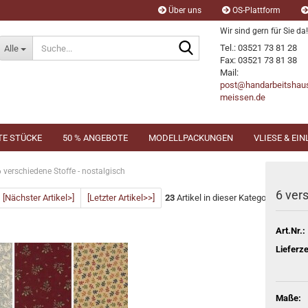
Über uns
OS-Plattform
Wir sind gern für Sie da!
Suche...
Tel.: 03521 73 81 28
Alle
Fax: 03521 73 81 38
Mail:
post@handarbeitshau
meissen.de
TE STÜCKE
50 % ANGEBOTE
MODELLPACKUNGEN
VLIESE & EI
6 verschiedene Stoffe - nostalgisch
6 ver
[Nächster Artikel>]
[Letzter Artikel>>]
23
Artikel in dieser Kategorie
Art.Nr.:
Lieferze
Maße: