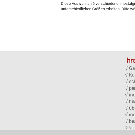
Diese Auswahl an 6 verschiedenen nostalgi
unterschiedlichen Größen erhalten. Bitte wä
Ihr
√ Ga
√ Ka
√ sc
√ pe
√ in
√ ri
√ üb
√ in
√ be
© All 