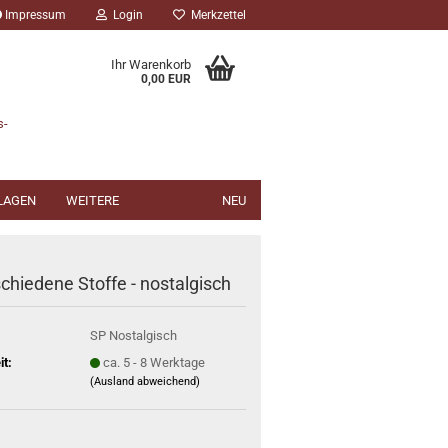
Impressum
Login
Merkzettel
Ihr Warenkorb
0,00 EUR
s-
NLAGEN
WEITERE
NEU
schiedene Stoffe - nostalgisch
SP Nostalgisch
it:
ca. 5 - 8 Werktage
(Ausland abweichend)