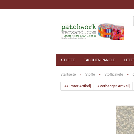
STOFFE
TASCHEN PANELE
LETZ
»
»
»
Startseite
Stoffe
Stoffpakete
[<<Erster Artikel]
[<Vorheriger Artikel]