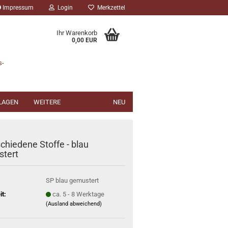
Impressum
Login
Merkzettel
Ihr Warenkorb
0,00 EUR
s-
NLAGEN
WEITERE
NEU
schiedene Stoffe - blau
tert
SP blau gemustert
it:
ca. 5 - 8 Werktage
(Ausland abweichend)