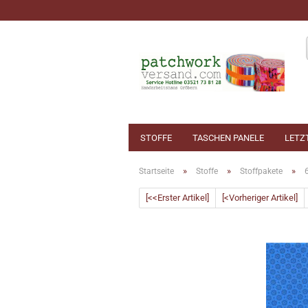
STOFFE
TASCHEN PANELE
LETZ
»
»
»
Startseite
Stoffe
Stoffpakete
[<<Erster Artikel]
[<Vorheriger Artikel]