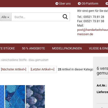
Über uns
OS-Plattform
Wir sind gern für Sie da!
Suche...
Tel.: 03521 73 81 28
Alle
Fax: 03521 73 81 38
Mail:
post@handarbeitshau
meissen.de
TE STÜCKE
50 % ANGEBOTE
MODELLPACKUNGEN
VLIESE & EI
6 verschiedene Stoffe - blau gemustert
6 ver
[Nächster Artikel>]
[Letzter Artikel>>]
23
Artikel in dieser Kategorie
gemus
Art.Nr.:
Lieferze