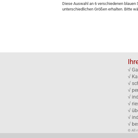
Diese Auswahl an 6 verschiedenen blauen S
unterschiedlichen Größen erhalten. Bitte wä
Ihr
√ Ga
√ Ka
√ sc
√ pe
√ in
√ ri
√ üb
√ in
√ be
© All 