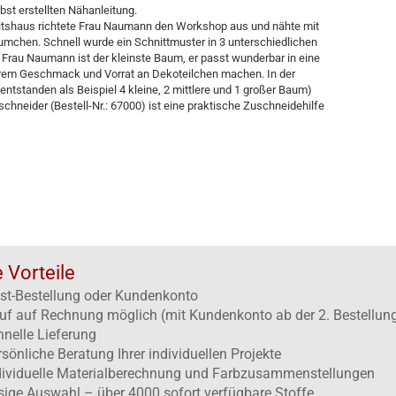
bst erstellten Nähanleitung.
tshaus richtete Frau Naumann den Workshop aus und nähte mit
chen. Schnell wurde ein Schnittmuster in 3 unterschiedlichen
 Frau Naumann ist der kleinste Baum, er passt wunderbar in eine
hrem Geschmack und Vorrat an Dekoteilchen machen. In der
entstanden als Beispiel 4 kleine, 2 mittlere und 1 großer Baum)
schneider (Bestell-Nr.: 67000) ist eine praktische Zuschneidehilfe
e Vorteile
st-Bestellung oder Kundenkonto
uf auf Rechnung möglich (mit Kundenkonto ab der 2. Bestellun
hnelle Lieferung
rsönliche Beratung Ihrer individuellen Projekte
dividuelle Materialberechnung und Farbzusammenstellungen
esige Auswahl – über 4000 sofort verfügbare Stoffe