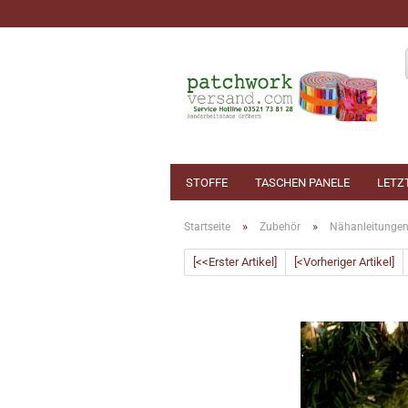
STOFFE
TASCHEN PANELE
LETZ
»
»
Startseite
Zubehör
Nähanleitunge
[<<Erster Artikel]
[<Vorheriger Artikel]