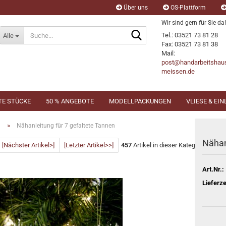
Über uns
OS-Plattform
Wir sind gern für Sie da!
Suche...
Tel.: 03521 73 81 28
Alle
Fax: 03521 73 81 38
Mail:
post@handarbeitshau
meissen.de
TE STÜCKE
50 % ANGEBOTE
MODELLPACKUNGEN
VLIESE & EI
»
n
Nähanleitung für 7 gefaltete Tannen
Nähan
[Nächster Artikel>]
[Letzter Artikel>>]
457
Artikel in dieser Kategorie
Art.Nr.:
Lieferze