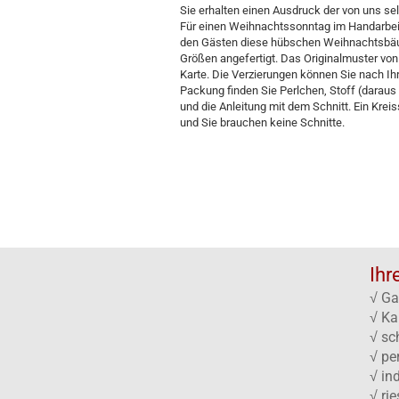
Sie erhalten einen Ausdruck der von uns sel
Für einen Weihnachtssonntag im Handarbei
den Gästen diese hübschen Weihnachtsbäum
Größen angefertigt. Das Originalmuster von
Karte. Die Verzierungen können Sie nach I
Packung finden Sie Perlchen, Stoff (daraus 
und die Anleitung mit dem Schnitt. Ein Kreis
und Sie brauchen keine Schnitte.
Ihr
√ Ga
√ Ka
√ sc
√ pe
√ in
√ ri