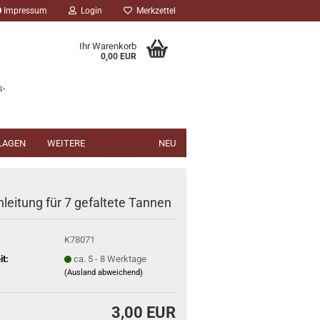
Impressum
Login
Merkzettel
Ihr Warenkorb
0,00 EUR
s-
NLAGEN
WEITERE
NEU
leitung für 7 gefaltete Tannen
K78071
it:
ca. 5 - 8 Werktage
(Ausland abweichend)
3,00 EUR