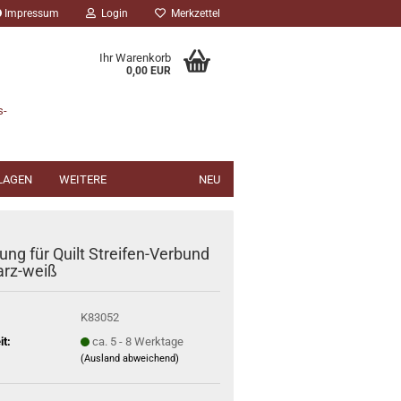
Impressum
Login
Merkzettel
Ihr Warenkorb
0,00 EUR
s-
NLAGEN
WEITERE
NEU
ung für Quilt Streifen-Verbund
rz-weiß
K83052
it:
ca. 5 - 8 Werktage
(Ausland abweichend)