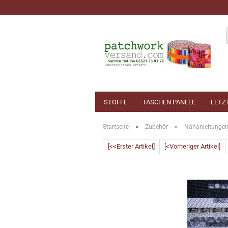
STOFFE
TASCHEN PANELE
LETZ
»
»
Startseite
Zubehör
Nähanleitunge
[<<Erster Artikel]
[<Vorheriger Artikel]