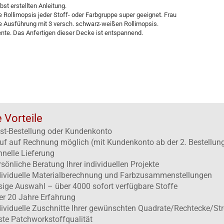
st erstellten Anleitung.
te Rollimopsis jeder Stoff- oder Farbgruppe super geeignet. Frau
 Ausführung mit 3 versch. schwarz-weißen Rollimopsis.
ente. Das Anfertigen dieser Decke ist entspannend.
e Vorteile
st-Bestellung oder Kundenkonto
uf auf Rechnung möglich (mit Kundenkonto ab der 2. Bestellun
hnelle Lieferung
rsönliche Beratung Ihrer individuellen Projekte
dividuelle Materialberechnung und Farbzusammenstellungen
esige Auswahl – über 4000 sofort verfügbare Stoffe
er 20 Jahre Erfahrung
dividuelle Zuschnitte Ihrer gewünschten Quadrate/Rechtecke/Str
ste Patchworkstoffqualität