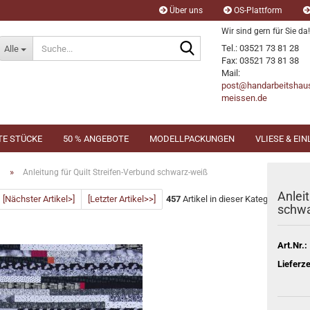
Über uns
OS-Plattform
Wir sind gern für Sie da!
Suche...
Tel.: 03521 73 81 28
Alle
Fax: 03521 73 81 38
Mail:
post@handarbeitshau
meissen.de
TE STÜCKE
50 % ANGEBOTE
MODELLPACKUNGEN
VLIESE & EI
»
n
Anleitung für Quilt Streifen-Verbund schwarz-weiß
Anleit
[Nächster Artikel>]
[Letzter Artikel>>]
457
Artikel in dieser Kategorie
schwa
Art.Nr.:
Lieferze