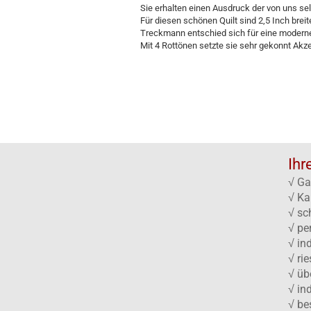
Sie erhalten einen Ausdruck der von uns selb
Für diesen schönen Quilt sind 2,5 Inch brei
Treckmann entschied sich für eine moderne
Mit 4 Rottönen setzte sie sehr gekonnt Akz
Ihr
√ Ga
√ Ka
√ sc
√ pe
√ in
√ ri
√ üb
√ in
√ be