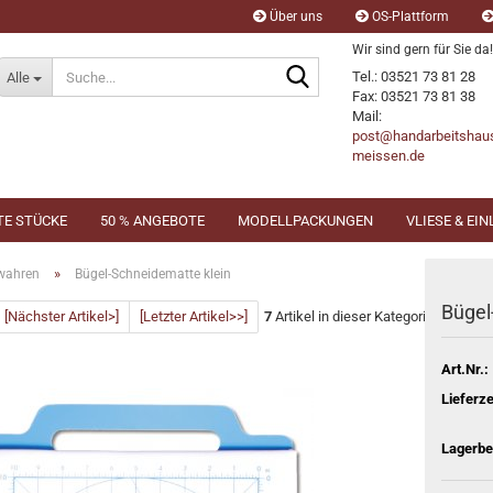
Über uns
OS-Plattform
Wir sind gern für Sie da!
Suche...
Tel.: 03521 73 81 28
Alle
Fax: 03521 73 81 38
Mail:
post@handarbeitshau
meissen.de
TE STÜCKE
50 % ANGEBOTE
MODELLPACKUNGEN
VLIESE & EI
»
wahren
Bügel-Schneidematte klein
Bügel
[Nächster Artikel>]
[Letzter Artikel>>]
7
Artikel in dieser Kategorie
Art.Nr.:
Lieferze
Lagerbe