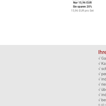
Nur 15,96 EUR
Sie sparen 20%
15,96 EUR pro Set
Ihr
√ Ga
√ Ka
√ sc
√ pe
√ in
√ ri
√ üb
√ in
√ be
© All 