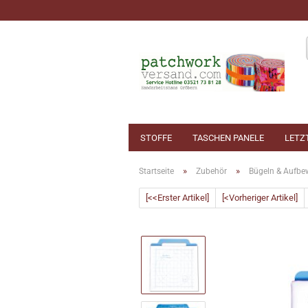
STOFFE
TASCHEN PANELE
LETZ
»
»
Startseite
Zubehör
Bügeln & Aufbe
[<<Erster Artikel]
[<Vorheriger Artikel]