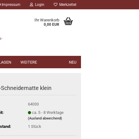
Impressum
Login
Merkzettel
Ihr Warenkorb
0,00 EUR
s-
NLAGEN
WEITERE
NEU
-Schneidematte klein
64033
it:
ca. 5 - 8 Werktage
(Ausland abweichend)
stand:
1
Stück