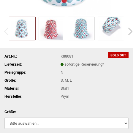
SOLD OUT
Art.Nr.:
K88081
Lieferzeit:
sofortige Reservierung*
Preisgruppe:
N
Größe:
S, M, L
Material:
Stahl
Hersteller:
Prym
Größe: