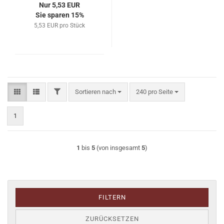
Nur 5,53 EUR
Sie sparen 15%
5,53 EUR pro Stück
FILTER
Sortieren nach
pro Seite
Sortieren nach
240 pro Seite
1
1
bis
5
(von insgesamt
5
)
FILTERN
ZURÜCKSETZEN