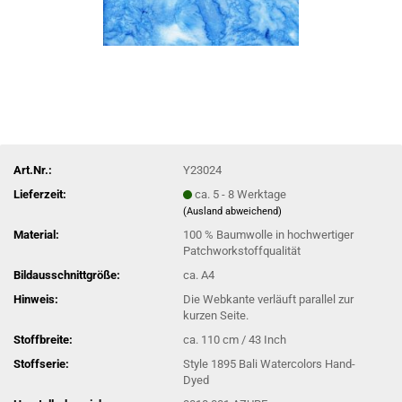
Art.Nr.:
Y23024
Lieferzeit:
ca. 5 - 8 Werktage
(Ausland abweichend)
Material:
100 % Baumwolle in hochwertiger
Patchworkstoffqualität
Bildausschnittgröße:
ca. A4
Hinweis:
Die Webkante verläuft parallel zur
kurzen Seite.
Stoffbreite:
ca. 110 cm / 43 Inch
Stoffserie:
Style 1895 Bali Watercolors Hand-
Dyed