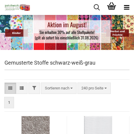
Gemusterte Stoffe schwarz-weiß-grau
FILTER
Sortieren nach
pro Seite
Sortieren nach
240 pro Seite
1