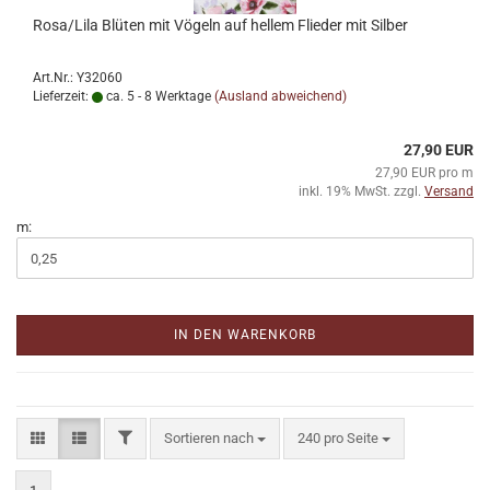
Rosa/Lila Blüten mit Vögeln auf hellem Flieder mit Silber
Art.Nr.: Y32060
Lieferzeit:
ca. 5 - 8 Werktage
(Ausland abweichend)
27,90 EUR
27,90 EUR pro m
inkl. 19% MwSt. zzgl.
Versand
m:
IN DEN WARENKORB
FILTER
Sortieren nach
pro Seite
Sortieren nach
240 pro Seite