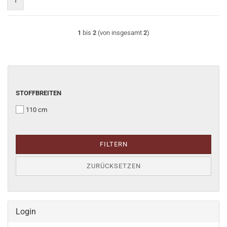
1
1
bis
2
(von insgesamt
2
)
STOFFBREITEN
STOFFBREITEN
110 cm
FILTERN
ZURÜCKSETZEN
Login