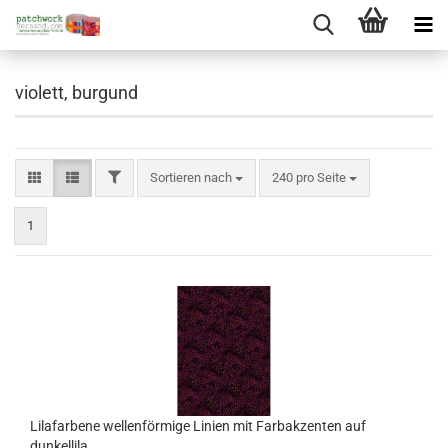
violett, burgund
FILTER
Sortieren nach
pro Seite
Sortieren nach
240 pro Seite
1
Lilafarbene wellenförmige Linien mit Farbakzenten auf
dunkellila