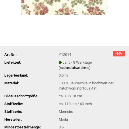
-50%
Art.Nr.:
Y12014
Lieferzeit:
ca. 5 - 8 Werktage
(Ausland abweichend)
Lagerbestand:
0.5
m
Material:
100 % Baumwolle in hochwertiger
Patchworkstoffqualität
Bildausschnittgröße:
ca. 18 x 18 cm
Stoffbreite:
ca. 110 cm / 43 Inch
Stoffserie:
Memoirs
Hersteller:
Moda
Mindestbestellmenge:
0,5