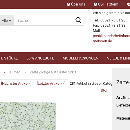
Über uns
OS-Plattform
Wir sind gern für Sie da!
Suche...
Tel.: 03521 73 81 28
Alle
Fax: 03521 73 81 38
Mail:
post@handarbeitshau
meissen.de
TE STÜCKE
50 % ANGEBOTE
MODELLPACKUNGEN
VLIESE & EI
»
»
Blumen
Zarte Zweige auf Pastelltürkis
Zarte
[Nächster Artikel>]
[Letzter Artikel>>]
281
Artikel in dieser Kategorie
Stof
Art.Nr.:
Lieferze
Material