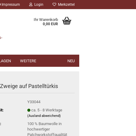
Impressum
Login
Merkzettel
Ihr Warenkorb
0,00 EUR
s-
NLAGEN
WEITERE
NEU
 Zweige auf Pastelltürkis
Y33044
it:
ca. 5 - 8 Werktage
(Ausland abweichend)
:
100 % Baumwolle in
hochwertiger
Patchworkstoffqualität