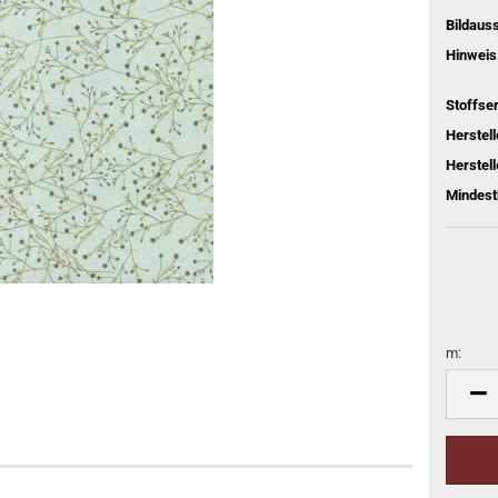
Bildaus
Hinweis
Stoffser
Herstel
Herstell
Mindest
m:
m