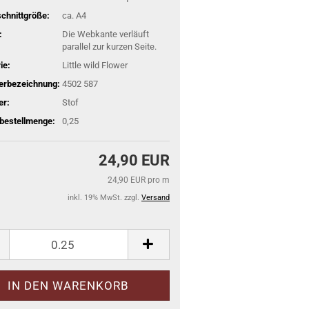
schnittgröße:
ca. A4
:
Die Webkante verläuft
parallel zur kurzen Seite.
ie:
Little wild Flower
lerbezeichnung:
4502 587
er:
Stof
bestellmenge:
0,25
24,90 EUR
24,90 EUR pro m
inkl. 19% MwSt. zzgl.
Versand