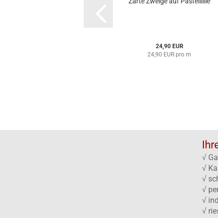
Zarte Zweige auf Pastelllilie
24,90 EUR
24,90 EUR pro m
Ihr
√ Ga
√ Ka
√ sc
√ pe
√ in
√ ri