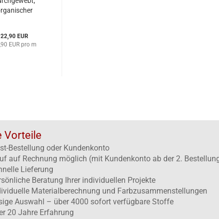
urchgewebt,
rganischer
anell in blau-
rün kariert
22,90 EUR
,90 EUR pro m
e Vorteile
st-Bestellung oder Kundenkonto
uf auf Rechnung möglich (mit Kundenkonto ab der 2. Bestellun
hnelle Lieferung
rsönliche Beratung Ihrer individuellen Projekte
dividuelle Materialberechnung und Farbzusammenstellungen
esige Auswahl – über 4000 sofort verfügbare Stoffe
er 20 Jahre Erfahrung