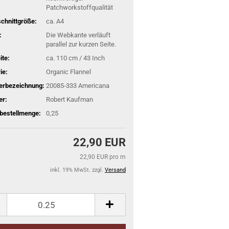
Patchworkstoffqualität
schnittgröße:
ca. A4
:
Die Webkante verläuft
parallel zur kurzen Seite.
ite:
ca. 110 cm / 43 Inch
ie:
Organic Flannel
lerbezeichnung:
20085-333 Americana
er:
Robert Kaufman
bestellmenge:
0,25
22,90 EUR
22,90 EUR pro m
inkl. 19% MwSt. zzgl.
Versand