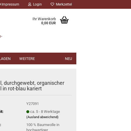
Impressum
Login
Merkzettel
Ihr Warenkorb
0,00 EUR
s-
NLAGEN
WEITERE
NEU
ll, durchgewebt, organischer
l in rot-blau kariert
Y27091
it:
ca. 5 - 8 Werktage
(Ausland abweichend)
:
100 % Baumwolle in
hochwertiger