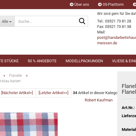
Über uns
OS-Plattform
Wir sind gern für Sie da!
Suche...
Tel.: 03521 73 81 28
Alle
Fax: 03521 73 81 38
Mail:
post@handarbeitshau
meissen.de
TE STÜCKE
50 % ANGEBOTE
MODELLPACKUNGEN
VLIESE & EI
»
»
Flanelle
t-blau kariert
Flane
Flanel
[Nächster Artikel>]
[Letzter Artikel>>]
34
Artikel in dieser Kategorie
Robert Kaufman
Art.Nr.:
Lieferze
Material