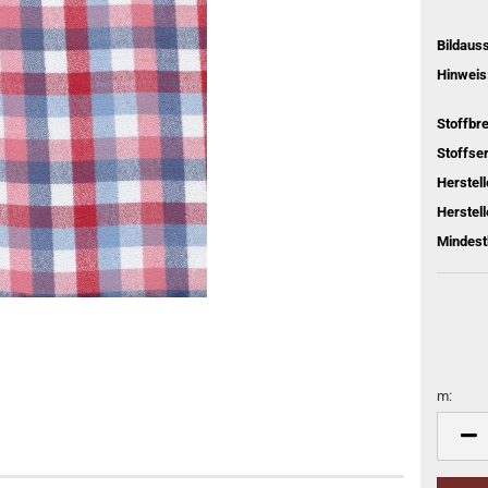
Bildaus
Hinweis
Stoffbre
Stoffser
Herstel
Herstell
Mindest
m:
m