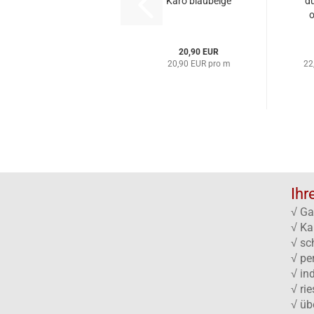
Karo blaubeige
d
o
Fl
g
20,90 EUR
20,90 EUR pro m
22
Ihr
√ Ga
√ Ka
√ sc
√ pe
√ in
√ ri
√ üb