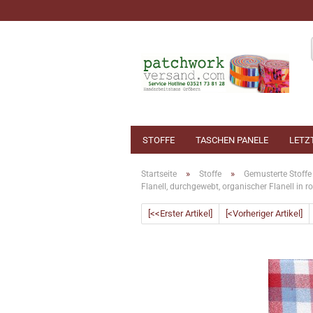
STOFFE
TASCHEN PANELE
LETZ
»
»
Startseite
Stoffe
Gemusterte Stoffe
Flanell, durchgewebt, organischer Flanell in ro
[<<Erster Artikel]
[<Vorheriger Artikel]