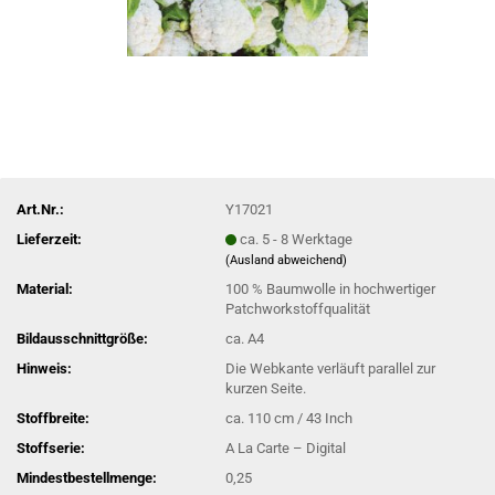
Art.Nr.:
Y17021
Lieferzeit:
ca. 5 - 8 Werktage
(Ausland abweichend)
Material:
100 % Baumwolle in hochwertiger
Patchworkstoffqualität
Bildausschnittgröße:
ca. A4
Hinweis:
Die Webkante verläuft parallel zur
kurzen Seite.
Stoffbreite:
ca. 110 cm / 43 Inch
Stoffserie:
A La Carte – Digital
Mindestbestellmenge:
0,25