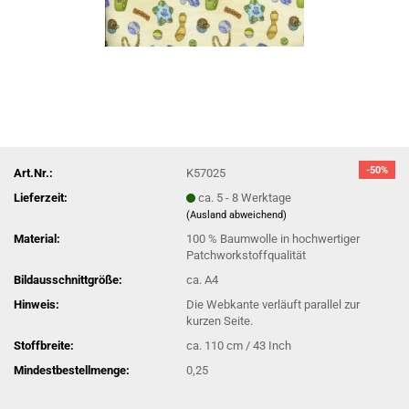
-50%
Art.Nr.:
K57025
Lieferzeit:
ca. 5 - 8 Werktage
(Ausland abweichend)
Material:
100 % Baumwolle in hochwertiger
Patchworkstoffqualität
Bildausschnittgröße:
ca. A4
Hinweis:
Die Webkante verläuft parallel zur
kurzen Seite.
Stoffbreite:
ca. 110 cm / 43 Inch
Mindestbestellmenge:
0,25