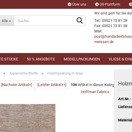
Über uns
OS-Plattform
Wir sind gern für Sie da!
Suche...
Tel.: 03521 73 81 28
Alle
Fax: 03521 73 81 38
Mail:
post@handarbeitshau
meissen.de
TE STÜCKE
50 % ANGEBOTE
MODELLPACKUNGEN
VLIESE & EI
»
»
Japanische Stoffe
Holzmaserung in Grau
Holzm
[Nächster Artikel>]
[Letzter Artikel>>]
106
Artikel in dieser Kategorie
Hoffman Fabrics
Art.Nr.:
Lieferze
Material