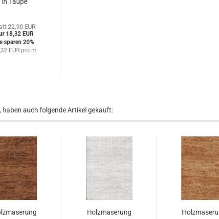
in Taupe
att 22,90 EUR
ur 18,32 EUR
ie sparen 20%
,32 EUR pro m
, haben auch folgende Artikel gekauft:
lzmaserung
Holzmaserung
Holzmaseru