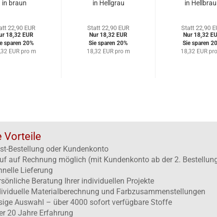
in braun
in Hellgrau
in Hellbra
att 22,90 EUR
Statt 22,90 EUR
Statt 22,90 
ur 18,32 EUR
Nur 18,32 EUR
Nur 18,32 E
ie sparen 20%
Sie sparen 20%
Sie sparen 2
,32 EUR pro m
18,32 EUR pro m
18,32 EUR pr
e Vorteile
st-Bestellung oder Kundenkonto
uf auf Rechnung möglich (mit Kundenkonto ab der 2. Bestellun
hnelle Lieferung
rsönliche Beratung Ihrer individuellen Projekte
dividuelle Materialberechnung und Farbzusammenstellungen
esige Auswahl – über 4000 sofort verfügbare Stoffe
er 20 Jahre Erfahrung