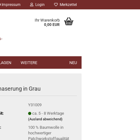
Impressum
Login
Merkzettel
Ihr Warenkorb
0,00 EUR
s-
NLAGEN
WEITERE
NEU
aserung in Grau
Y31009
it:
ca. 5 - 8 Werktage
(Ausland abweichend)
:
100 % Baumwolle in
hochwertiger
Patchworkstoffqualität