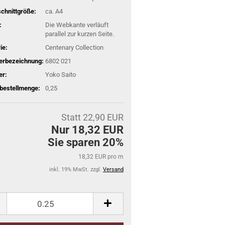
schnittgröße:
ca. A4
:
Die Webkante verläuft
parallel zur kurzen Seite.
ie:
Centenary Collection
lerbezeichnung:
6802 021
er:
Yoko Saito
bestellmenge:
0,25
Statt 22,90 EUR
Nur 18,32 EUR
Sie sparen 20%
18,32 EUR pro m
inkl. 19% MwSt. zzgl.
Versand