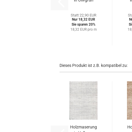
in Olivgrün
i
Statt 22,90 EUR
St
Nur 18,32 EUR
N
Sie sparen 20%
S
18,32 EUR pro m
18
Dieses Produkt ist z.B. kompatibel zu:
Holzmaserung
Ho