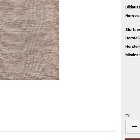
Bildaus
Hinweis
Stoffser
Herstel
Herstell
Mindest
m:
m