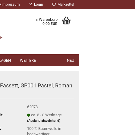
Impressum
Login
Merkzettel
Ihr Warenkorb
0,00 EUR
s-
NLAGEN
WEITERE
NEU
 Fassett, GP001 Pastel, Roman
62078
it:
ca. 5 - 8 Werktage
(Ausland abweichend)
:
100 % Baumwolle in
hochwertiger