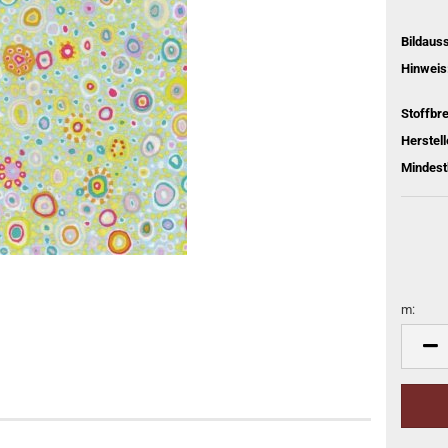
Bildaus
Hinweis
Stoffbre
Herstell
Mindest
m:
m