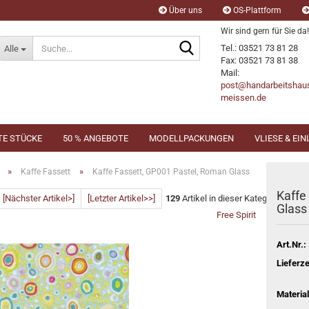
Über uns
OS-Plattform
Wir sind gern für Sie da!
Suche...
Tel.: 03521 73 81 28
Alle
Fax: 03521 73 81 38
Mail:
post@handarbeitshau
meissen.de
TE STÜCKE
50 % ANGEBOTE
MODELLPACKUNGEN
VLIESE & EI
»
»
Kaffe Fassett
Kaffe Fassett, GP001 Pastel, Roman Glass
Kaffe
[Nächster Artikel>]
[Letzter Artikel>>]
129
Artikel in dieser Kategorie
Glass
Free Spirit
Art.Nr.:
Lieferze
Material