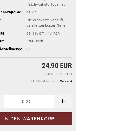
Patchworkstoffqualität
schnittgröße:
ca. A4
:
Die Webkante verläuft
parallel zur kurzen Seite.
ite:
ca. 110 cm / 43 inch
er:
Free Spirit
bestellmenge:
0,25
24,90 EUR
24,90 EUR pro m
inkl. 19% MwSt. zzgl.
Versand