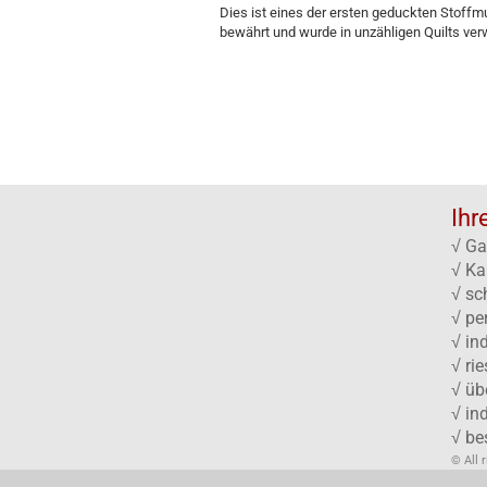
Dies ist eines der ersten geduckten Stoffm
bewährt und wurde in unzähligen Quilts ver
Ihr
√ Ga
√ Ka
√ sc
√ pe
√ in
√ ri
√ üb
√ in
√ be
© All 