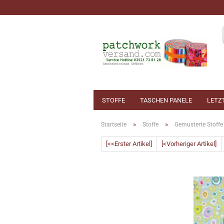
STOFFE
TASCHEN PANELE
LETZ
»
»
Startseite
Stoffe
Gemusterte Stoffe
[<<Erster Artikel]
[<Vorheriger Artikel]