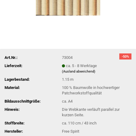
-50%
Art.Nr.:
73004
Lieferzeit:
ca. 5 - 8 Werktage
(Ausland abweichend)
Lagerbestand:
1.15
m
Material:
100 % Baumwolle in hochwertiger
Patchworkstoffqualität
Bildausschnittgröße:
ca. A4
Hinweis:
Die Webkante verläuft parallel zur
kurzen Seite.
Stoffbreite:
ca. 110 cm / 43 inch
Hersteller:
Free Spirit