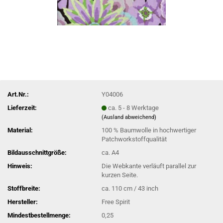
Art.Nr.:
Y04006
Lieferzeit:
ca. 5 - 8 Werktage
(Ausland abweichend)
Material:
100 % Baumwolle in hochwertiger
Patchworkstoffqualität
Bildausschnittgröße:
ca. A4
Hinweis:
Die Webkante verläuft parallel zur
kurzen Seite.
Stoffbreite:
ca. 110 cm / 43 inch
Hersteller:
Free Spirit
Mindestbestellmenge:
0,25