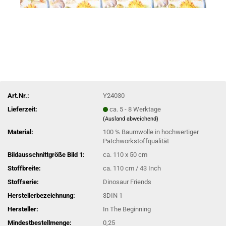
Art.Nr.:
Y24030
Lieferzeit:
ca. 5 - 8 Werktage
(Ausland abweichend)
Material:
100 % Baumwolle in hochwertiger
Patchworkstoffqualität
Bildausschnittgröße Bild 1:
ca. 110 x 50 cm
Stoffbreite:
ca. 110 cm / 43 Inch
Stoffserie:
Dinosaur Friends
Herstellerbezeichnung:
3DIN 1
Hersteller:
In The Beginning
Mindestbestellmenge:
0,25