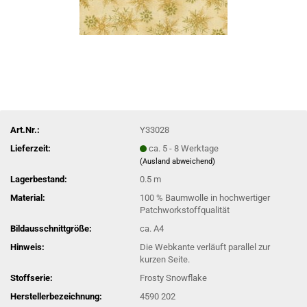
Art.Nr.:
Y33028
Lieferzeit:
ca. 5 - 8 Werktage
(Ausland abweichend)
Lagerbestand:
0.5
m
Material:
100 % Baumwolle in hochwertiger
Patchworkstoffqualität
Bildausschnittgröße:
ca. A4
Hinweis:
Die Webkante verläuft parallel zur
kurzen Seite.
Stoffserie:
Frosty Snowflake
Herstellerbezeichnung:
4590 202