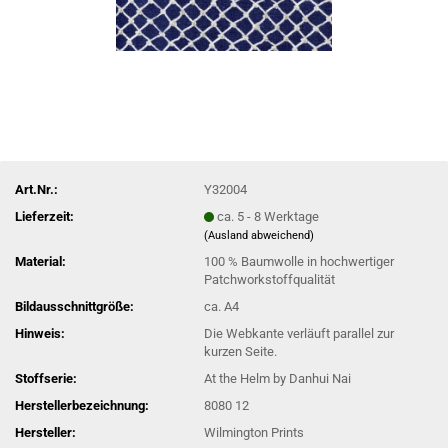
Art.Nr.:
Y32004
Lieferzeit:
ca. 5 - 8 Werktage
(Ausland abweichend)
Material:
100 % Baumwolle in hochwertiger
Patchworkstoffqualität
Bildausschnittgröße:
ca. A4
Hinweis:
Die Webkante verläuft parallel zur
kurzen Seite.
Stoffserie:
At the Helm by Danhui Nai
Herstellerbezeichnung:
8080 12
Hersteller:
Wilmington Prints