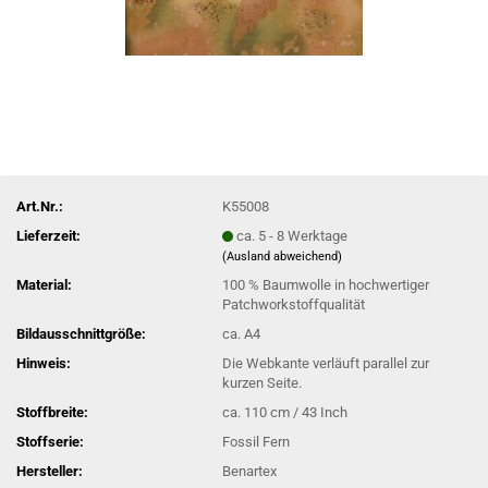
Art.Nr.:
K55008
Lieferzeit:
ca. 5 - 8 Werktage
(Ausland abweichend)
Material:
100 % Baumwolle in hochwertiger
Patchworkstoffqualität
Bildausschnittgröße:
ca. A4
Hinweis:
Die Webkante verläuft parallel zur
kurzen Seite.
Stoffbreite:
ca. 110 cm / 43 Inch
Stoffserie:
Fossil Fern
Hersteller:
Benartex