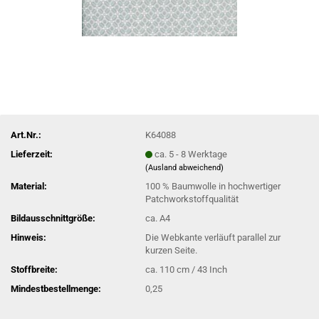
Art.Nr.:
K64088
Lieferzeit:
ca. 5 - 8 Werktage
(Ausland abweichend)
Material:
100 % Baumwolle in hochwertiger
Patchworkstoffqualität
Bildausschnittgröße:
ca. A4
Hinweis:
Die Webkante verläuft parallel zur
kurzen Seite.
Stoffbreite:
ca. 110 cm / 43 Inch
Mindestbestellmenge:
0,25