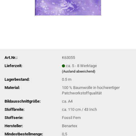
Art.Nr.:
K63055
Lieferzeit:
ca. 5 - 8 Werktage
(Ausland abweichend)
Lagerbestand:
0.5
m
Material:
100 % Baumwolle in hochwertiger
Patchworkstoffqualität
Bildausschnittgröße:
ca. A4
Stoffbreite:
ca. 110 cm / 43 Inch
Stoffserie:
Fossil Fern
Hersteller:
Benartex
Mindestbestellmenge:
0,5